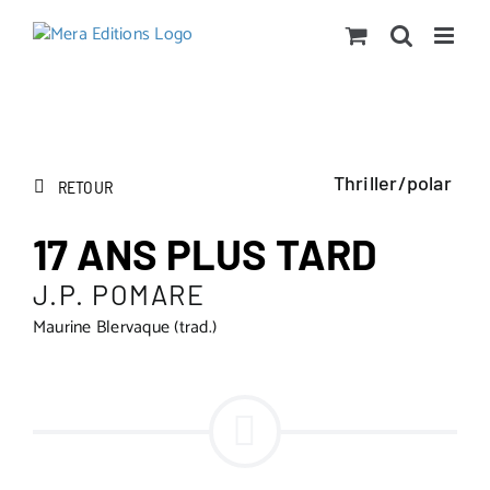
Passer
au
contenu
Thriller/polar
RETOUR
17 ANS PLUS TARD
J.P. POMARE
Maurine Blervaque (trad.)