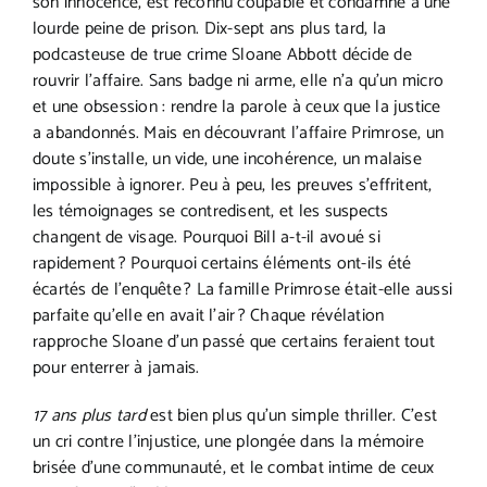
son innocence, est reconnu coupable et condamné à une
lourde peine de prison.
Dix-sept ans plus tard, la
podcasteuse de true crime Sloane Abbott décide de
rouvrir l’affaire. Sans badge ni arme, elle n’a qu’un micro
et une obsession : rendre la parole à ceux que la justice
a abandonnés. Mais en découvrant l’affaire Primrose, un
doute s’installe, un vide, une incohérence, un malaise
impossible à ignorer.
Peu à peu, les preuves s’effritent,
les témoignages se contredisent, et les suspects
changent de visage. Pourquoi
Bill a-t-il avoué si
rapidement ? Pourquoi certains éléments
ont-ils été
écartés de l’enquête ? La famille Primrose était-elle aussi
parfaite qu’elle en avait l’air ? Chaque révélation
rapproche Sloane d’un passé que certains feraient
tout
pour enterrer à jamais.
17 ans plus tard
est bien plus qu’un simple thriller. C’est
un cri contre l’injustice, une plongée dans la mémoire
brisée d’une communauté, et le combat intime de ceux