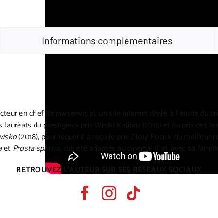
Informations complémentaires
cteur en chef de niwserwis.pl, un site internet dédié à l’étude du c
s lauréats du prestigieux prix Wielki Kalibru (2015) et du prix des le
wisko
(2018), pour lequel il a reçu le prix Złoty Pocisk du meilleur 
a
et
Prosta sprawa
, ont été adaptés au cinéma. Il vit avec sa famill
RETROUVEZ L’AUTEUR SUR SES RÉSEAUX SOCIAUX