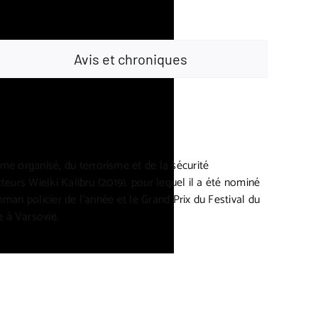
Avis et chroniques
rime organisé, du terrorisme et de la sécurité
cteurs Wielki Kalibru (2019), pour lequel il a été nominé
roman policier de l’année et le Grand Prix du Festival du
e à Varsovie.