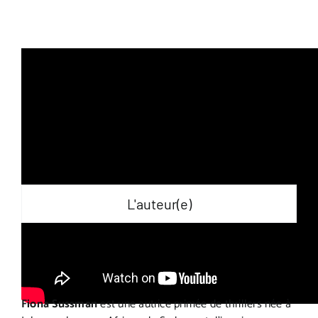
L'auteur(e)
Fiona Sussman
est une autrice primée de thrillers née à