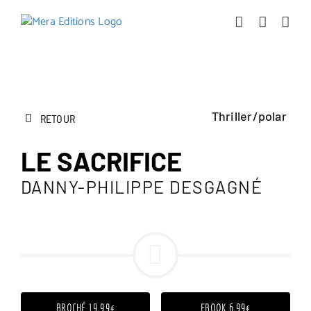
Passer
au
contenu
Thriller/polar
RETOUR
LE SACRIFICE
DANNY-PHILIPPE DESGAGNÉ
BROCHÉ 19.99€
EBOOK 6.99€